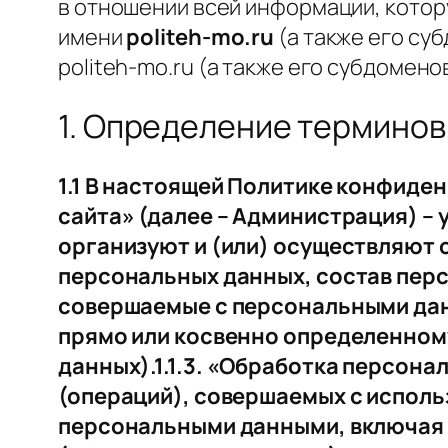
в отношении всей информации, котор
имени
politeh-mo.ru
(а также его су
politeh-mo.ru (а также его субдомено
1. Определение терминов
1.1 В настоящей Политике конфид
сайта» (далее – Администрация) –
организуют и (или) осуществляют 
персональных данных, состав перс
совершаемые с персональными дан
прямо или косвенно определенном
данных).1.1.3. «Обработка персон
(операций), совершаемых с исполь
персональными данными, включая с