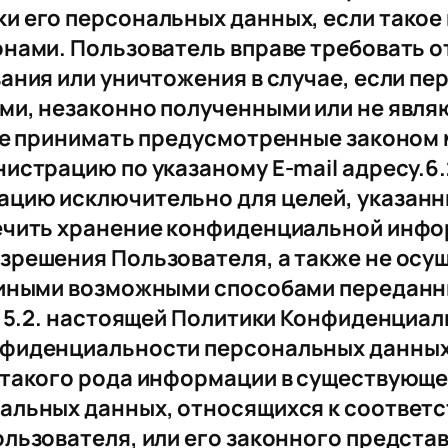
 его персональных данных, если такое 
нами. Пользователь вправе требовать о
ания или уничтожения в случае, если п
ми, незаконно полученными или не явл
же принимать предусмотренные законом м
страцию по указаному E-mail адресу.6.2
ию исключительно для целей, указанных
чить хранение конфиденциальной информ
решения Пользователя, а также не осущ
 иными возможными способами передан
. 5.2. настоящей Политики Конфиденциал
фиденциальности персональных данных 
такого рода информации в существующе
альных данных, относящихся к соответ
льзователя, или его законного предста