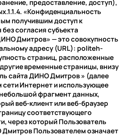
ранение, предоставление, доступ),
х.1.1.4. «Конфиденциальность
ым получившим доступ к
 без согласия субъекта
 ДИНО Дмитров» — это совокупность
льному адресу (URL): politeh-
окупность страниц, расположенные
 другие временные страницы, внизу
ль сайта ДИНО Дмитров » (далее
м сети Интернет и использующее
— небольшой фрагмент данных,
рый веб-клиент или веб-браузер
страницу соответствующего
ети, через который Пользователь
НО Дмитров Пользователем означает