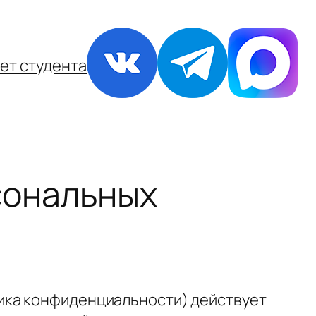
ет студента
сональных
ика конфиденциальности) действует