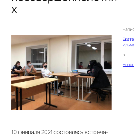
х
Напи
Екат
Ильм
в
Ново
10 февраля 2021 состоялась встреча-