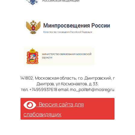
141802, Московская область, г.о. Дмитровский, г
Дмитров, ул Космонавтов, д. 33.
тел. +74959937618 email. mo_politeh@mosreg.ru
Версия сайта для
слабовидящих