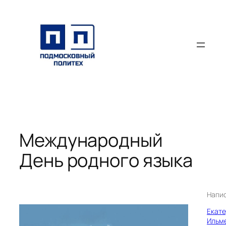
Перейти
к
содержимому
Международный
День родного языка
Напи
Екат
Ильм