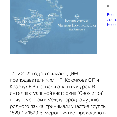
в
Восп
деяте
Ново
17.02.2021 года в филиале ДИНО
преподаватели Ким Н.Г., Крючкова С.Г. и
Казачук Е.В. провели открытый урок. В
интеллектуальной викторине “Своя игра”,
приуроченной к Международному дню
родного языка, принимали участие группы
1520-1 и 1520-3. Мероприятие проходило в