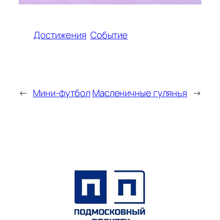
Достижения
Событие
←
Мини-футбол
Масленичные гулянья
→