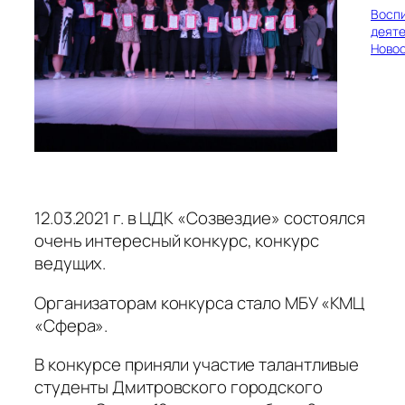
Восп
деяте
Ново
12.03.2021 г. в ЦДК «Созвездие» состоялся
очень интересный конкурс, конкурс
ведущих.
Организаторам конкурса стало МБУ «КМЦ
«Сфера».
В конкурсе приняли участие талантливые
студенты Дмитровского городского