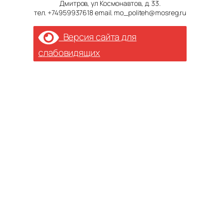
Дмитров, ул Космонавтов, д. 33.
тел. +74959937618 email. mo_politeh@mosreg.ru
Версия сайта для
слабовидящих