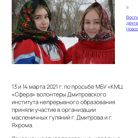
в
Восп
деяте
Ново
13 и 14 марта 2021 г. по просьбе МБУ «КМЦ
«Сфера» волонтеры Дмитровского
института непрерывного образования
приняли участие в организации
масленичных гуляний г. Дмитрова и г.
Яхрома.