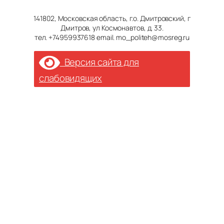
141802, Московская область, г.о. Дмитровский, г
Дмитров, ул Космонавтов, д. 33.
тел. +74959937618 email. mo_politeh@mosreg.ru
Версия сайта для
слабовидящих