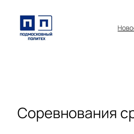
Перейти
к
содержимому
Ново
Соревнования ср