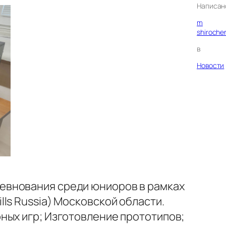
Написан
m
shiroche
в
Новости
евнования среди юниоров в рамках
ls Russia) Московской области.
ных игр; Изготовление прототипов;