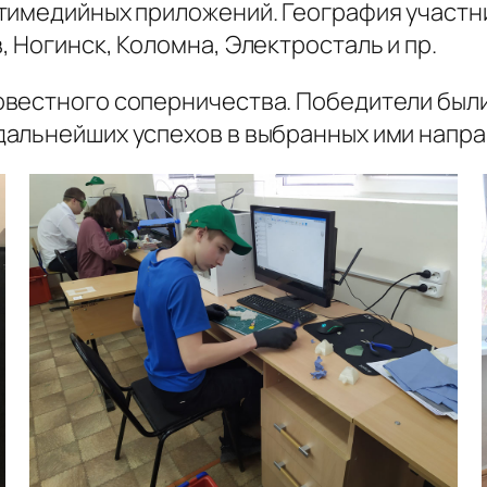
тимедийных приложений. География участн
 Ногинск, Коломна, Электросталь и пр.
овестного соперничества. Победители был
альнейших успехов в выбранных ими напра