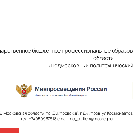
дарственное бюджетное профессиональное образов
области
«Подмосковный политехнический
2, Московская область, г.о. Дмитровский, г Дмитров, ул Космонавтов, 
тел. +74959937618 email. mo_politeh@mosreg.ru