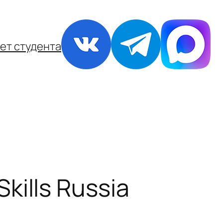
ет студента
ills Russia