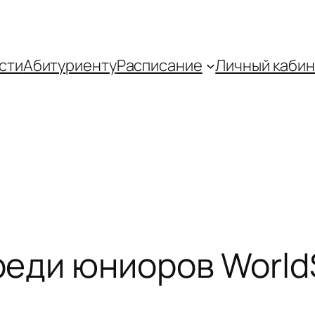
сти
Абитуриенту
Распиcание
Личный кабин
еди юниоров WorldSk