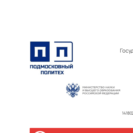
Госу
14180