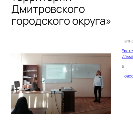
Дмитровского
городского округа»
Напи
Екат
Ильм
в
Ново