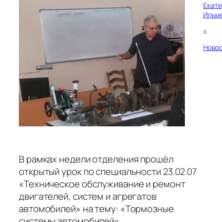
Екат
Ильм
в
Ново
В рамках недели отделения прошёл
открытый урок по специальности 23.02.07
«Техническое обслуживание и ремонт
двигателей, систем и агрегатов
автомобилей» на тему: «Тормозные
системы автомобилей».