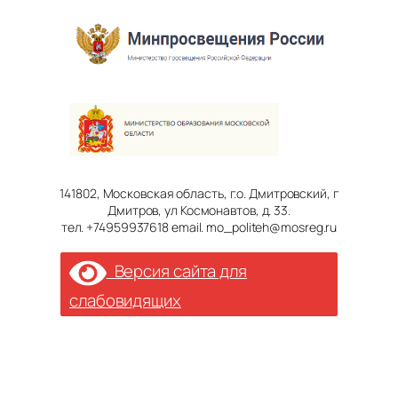
141802, Московская область, г.о. Дмитровский, г
Дмитров, ул Космонавтов, д. 33.
тел. +74959937618 email. mo_politeh@mosreg.ru
Версия сайта для
слабовидящих