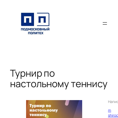
Перейти
к
содержимому
Турнир по
настольному теннису
Напи
m
shiro