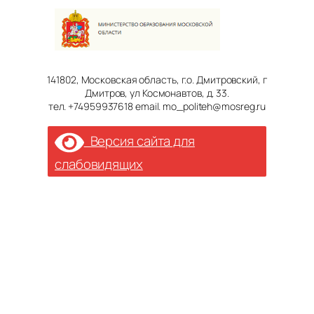
141802, Московская область, г.о. Дмитровский, г
Дмитров, ул Космонавтов, д. 33.
тел. +74959937618 email. mo_politeh@mosreg.ru
Версия сайта для
слабовидящих