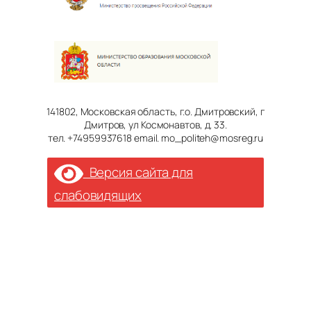
141802, Московская область, г.о. Дмитровский, г
Дмитров, ул Космонавтов, д. 33.
тел. +74959937618 email. mo_politeh@mosreg.ru
Версия сайта для
слабовидящих