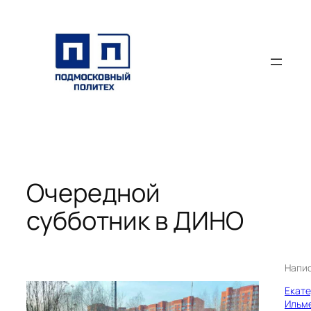
Перейти
к
содержимому
Очередной
субботник в ДИНО
Напи
Екат
Ильм