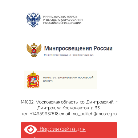
141802, Московская область, г.о. Дмитровский, г
Дмитров, ул Космонавтов, д. 33.
тел. +74959937618 email. mo_politeh@mosreg.ru
Версия сайта для