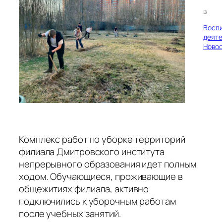
в
Восп
деяте
Ново
Комплекс работ по уборке территорий
филиала Дмитровского института
непрерывного образования идет полным
ходом. Обучающиеся, проживающие в
общежитиях филиала, активно
подключились к уборочным работам
после учебных занятий.