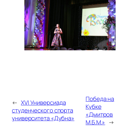
Победа на
←
XVI Универсиада
Кубке
студенческого спорта
«Дмитров
университета «Дубна»
М.Б.М.»
→