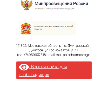
141802, Московская область, г.о. Дмитровский, г
Дмитров, ул Космонавтов, д. 33.
тел. +74959937618 email. mo_politeh@mosreg.ru
Версия сайта для
слабовидящих