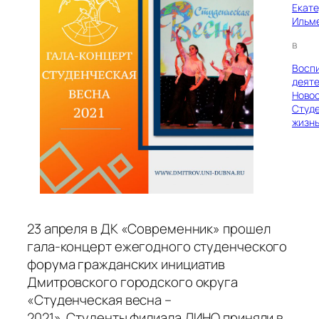
Екат
Ильм
в
Восп
деяте
Ново
Студ
жизн
23 апреля в ДК «Современник» прошел
гала-концерт ежегодного студенческого
форума гражданских инициатив
Дмитровского городского округа
«Студенческая весна –
2021». Студенты филиала ДИНО приняли в