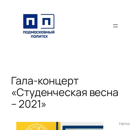
Перейти
к
содержимому
Гала-концерт
«Студенческая весна
– 2021»
Напи