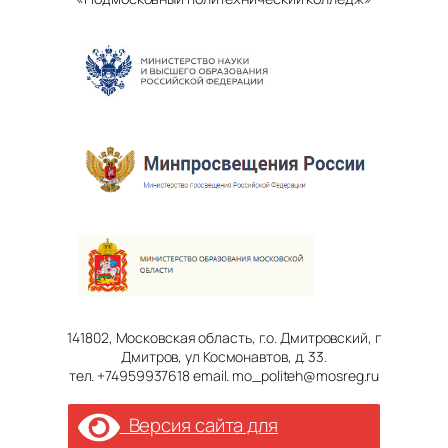
141802, Московская область, г.о. Дмитровский, г
Дмитров, ул Космонавтов, д. 33.
тел. +74959937618 email. mo_politeh@mosreg.ru
Версия сайта для