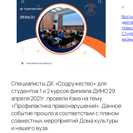
в
Восп
деяте
Ново
Студ
жизн
Специалисты ДК «Содружество» для
студентов 1 и 2 курсов филиала ДИНО 29
апреля 2021г. провели Квиз на тему
«Профилактика правонарушений». Данное
событие прошло в соответствии с планом
совместных мероприятий Дома культуры
и нашего вуза.