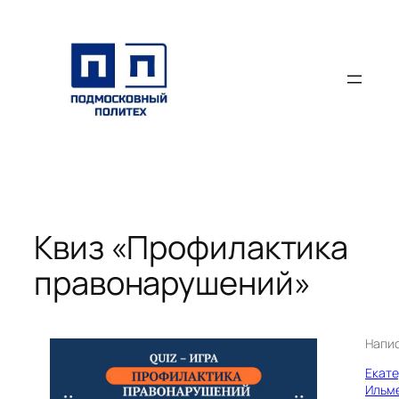
Перейти
к
содержимому
Квиз «Профилактика
правонарушений»
Напи
Екат
Ильм