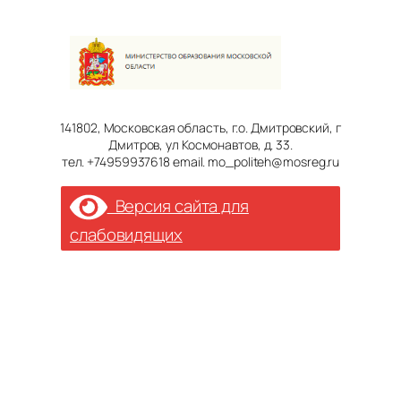
141802, Московская область, г.о. Дмитровский, г
Дмитров, ул Космонавтов, д. 33.
тел. +74959937618 email. mo_politeh@mosreg.ru
Версия сайта для
слабовидящих