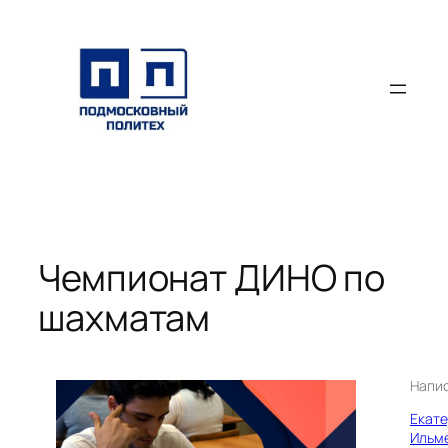
Перейти
к
содержимому
Чемпионат ДИНО по
шахматам
Напи
Екат
Ильм