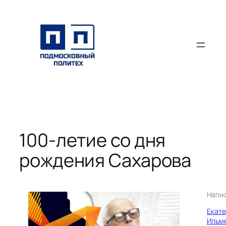
Перейти
к
содержимому
100-летие со дня
рождения Сахарова
Напи
Екат
Ильм