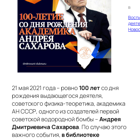
в
Восп
деяте
Ново
21 мая 2021 года – ровно
100 лет
со дня
рождения выдающегося деятеля,
советского физика-теоретика, академика
АН СССР, одного из создателей первой
советской водородной бомбы –
Андрея
Дмитриевича Сахарова
. По случаю этого
важного события,
в библиотеке