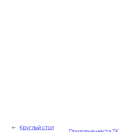
←
Круглый стол
Призовые места ТК