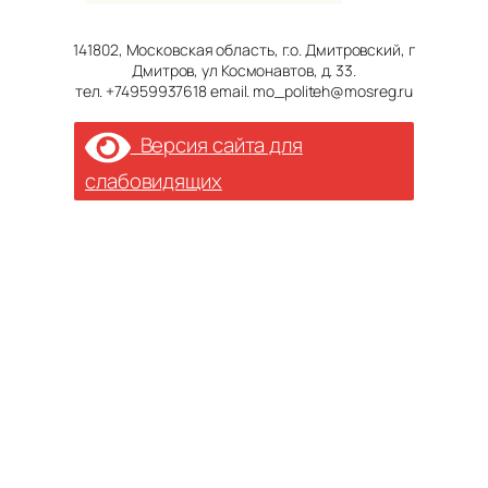
141802, Московская область, г.о. Дмитровский, г
Дмитров, ул Космонавтов, д. 33.
тел. +74959937618 email. mo_politeh@mosreg.ru
Версия сайта для
слабовидящих