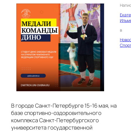
Напи
Екат
Ильм
в
Ново
Спор
В городе Санкт-Петербурге 15-16 мая, на
базе спортивно-оздоровительного
комплекса Санкт-Петербургского
университета государственной