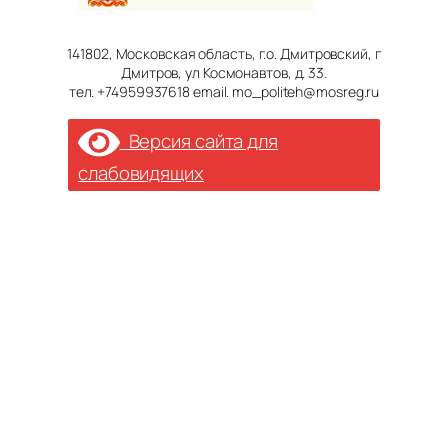
141802, Московская область, г.о. Дмитровский, г
Дмитров, ул Космонавтов, д. 33.
тел. +74959937618 email. mo_politeh@mosreg.ru
Версия сайта для
слабовидящих