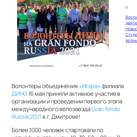
в
Восп
деяте
Ново
Студ
жизн
Волонтеры объединения
«Искра»
филиала
ДИНО
16 мая приняли активное участие в
организации и проведении первого этапа
международного велозаезда
Gran fondo
Russia 2021
в г. Дмитрове!
Более 1000 человек стартовали по