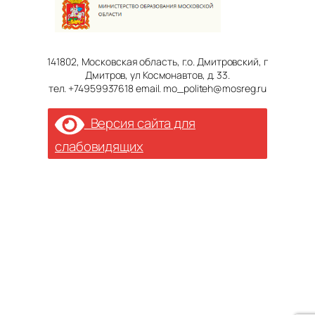
141802, Московская область, г.о. Дмитровский, г
Дмитров, ул Космонавтов, д. 33.
тел. +74959937618 email. mo_politeh@mosreg.ru
Версия сайта для
слабовидящих