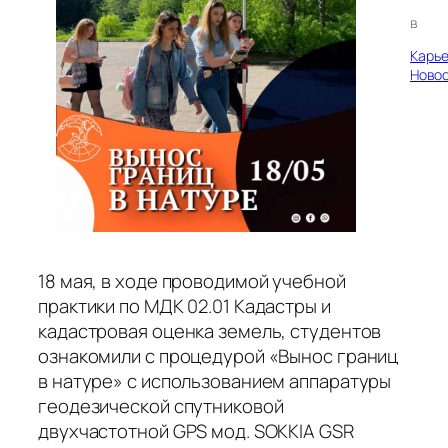
в
Карь
Ново
18 мая, в ходе проводимой учебной
практики по МДК 02.01 Кадастры и
кадастровая оценка земель, студентов
ознакомили с процедурой «Вынос границ
в натуре» с использованием аппаратуры
геодезической спутниковой
двухчастотной GPS мод. SOKKIA GSR