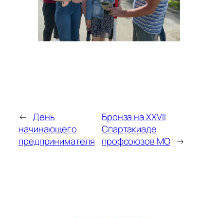
←
День
Бронза на XXVII
начинающего
Спартакиаде
предпринимателя
профсоюзов МО
→