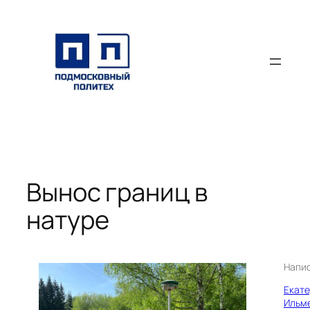
Перейти
к
содержимому
Вынос границ в
натуре
Напи
Екат
Ильм