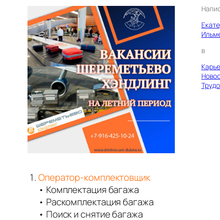
Напи
Екат
Ильм
в
Карь
Ново
Трудо
Оператор-комплектовщик
• Комплектация багажа
• Раскомплектация багажа
• Поиск и снятие багажа