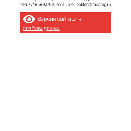
тел. +74959937618 email. mo_politeh@mosreg.ru
Версия сайта для
слабовидящих