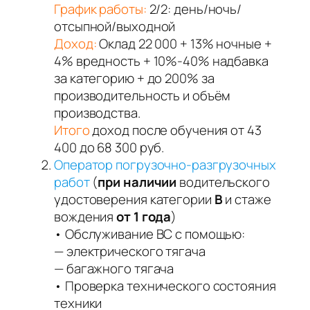
График работы:
2/2: день/ночь/
отсыпной/выходной
Доход:
Оклад 22 000 + 13% ночные +
4% вредность + 10%-40% надбавка
за категорию + до 200% за
производительность и объём
производства.
Итого
доход после обучения от 43
400 до 68 300 руб.
Оператор погрузочно-разгрузочных
работ
(
при наличии
водительского
удостоверения категории
В
и стаже
вождения
от 1 года
)
• Обслуживание ВС с помощью:
— электрического тягача
— багажного тягача
• Проверка технического состояния
техники