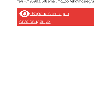
тел. +74959937618 email. mo_politeh@mosreg.ru
Версия сайта для
слабовидящих