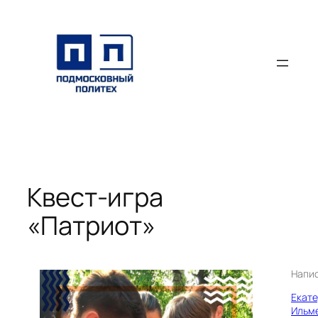
Перейти
к
содержимому
Квест-игра
«Патриот»
Напи
Екат
Ильм