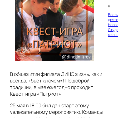
в
Восп
деяте
Ново
Студ
жизн
В общежитии филиала ДИНО жизнь, как и
всегда, «бьёт ключом»! По доброй
традиции, в мае ежегодно проходит
Квест-игра «Патриот»!
25 мая в 18.00 был дан старт этому
увлекательному мероприятию. Команды