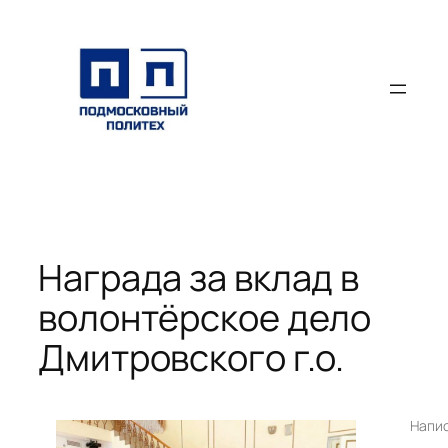
Перейти
к
содержимому
Награда за вклад в
волонтёрское дело
Дмитровского г.о.
Напи