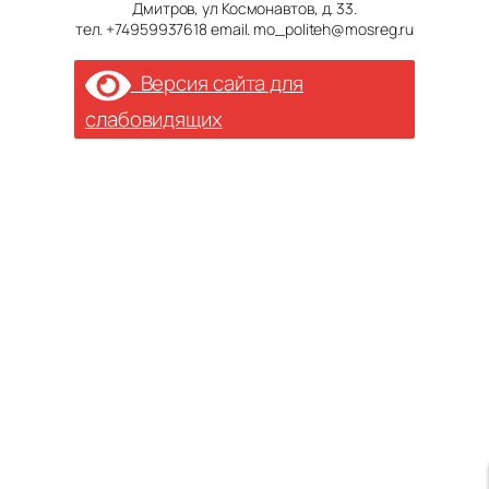
Дмитров, ул Космонавтов, д. 33.
тел. +74959937618 email. mo_politeh@mosreg.ru
Версия сайта для
слабовидящих