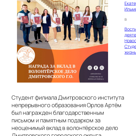
Екат
Ильм
в
Восп
деяте
Ново
Студ
жизн
Студент филиала Дмитровского института
непрерывного образования Орлов Артём
был награжден благодарственным
письмом и памятным подарком за
неоценимый вклад в волонтёрское дело
Дмитровского городского округа.