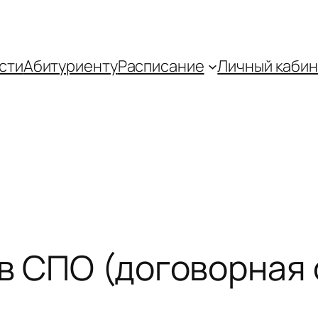
сти
Абитуриенту
Распиcание
Личный кабин
в СПО (договорная 