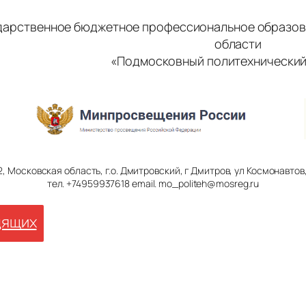
дарственное бюджетное профессиональное образов
области
«Подмосковный политехнический
2, Московская область, г.о. Дмитровский, г Дмитров, ул Космонавтов, 
тел. +74959937618 email. mo_politeh@mosreg.ru
дящих