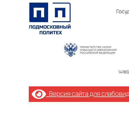
Госу
14180
Версия сайта для слабови