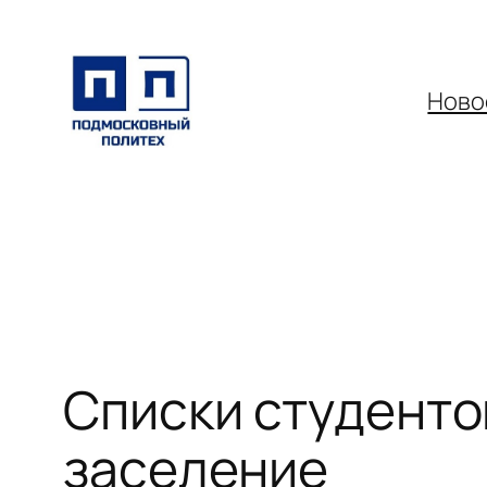
Перейти
к
содержимому
Ново
Списки студенто
заселение