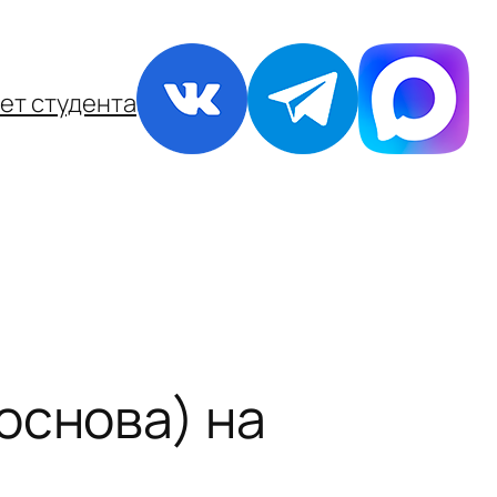
ет студента
основа) на