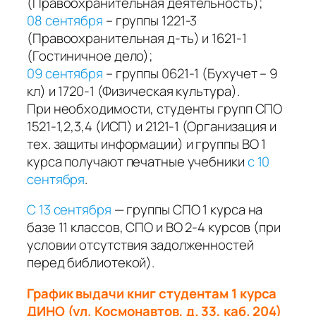
(Правоохранительная деятельность);
08 сентября
– группы 1221-3
(Правоохранительная д-ть) и 1621-1
(Гостиничное дело);
09 сентября
– группы 0621-1 (Бухучет – 9
кл) и 1720-1 (Физическая культура).
При необходимости, студенты групп СПО
1521-1,2,3,4 (ИСП) и 2121-1 (Организация и
тех. защиты информации) и группы ВО 1
курса получают печатные учебники
с 10
сентября
.
С 13 сентября
— группы СПО 1 курса на
базе 11 классов, СПО и ВО 2-4 курсов (при
условии отсутствия задолженностей
перед библиотекой).
График выдачи книг студентам 1 курса
ДИНО (ул. Космонавтов, д. 33, каб. 204)