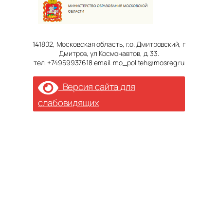
141802, Московская область, г.о. Дмитровский, г
Дмитров, ул Космонавтов, д. 33.
тел. +74959937618 email. mo_politeh@mosreg.ru
Версия сайта для
слабовидящих