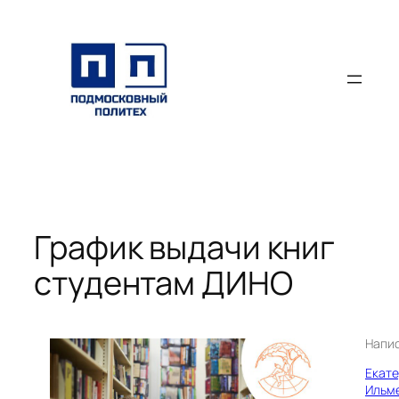
Перейти
к
содержимому
График выдачи книг
студентам ДИНО
Напи
Екат
Ильм