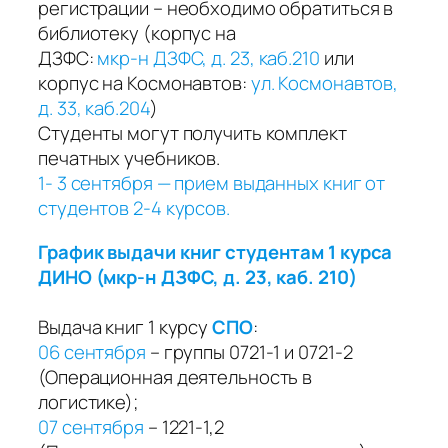
регистрации – необходимо обратиться в
библиотеку (корпус на
ДЗФС:
мкр-н ДЗФС, д. 23, каб.210
или
корпус на Космонавтов:
ул. Космонавтов,
д. 33, каб.204
)
Студенты могут получить комплект
печатных учебников.
1- 3 сентября — прием выданных книг от
студентов 2-4 курсов.
График выдачи книг студентам 1 курса
ДИНО (мкр-н ДЗФС, д. 23, каб. 210)
Выдача книг 1 курсу
СПО
:
06 сентября
– группы 0721-1 и 0721-2
(Операционная деятельность в
логистике);
07 сентября
– 1221-1,2