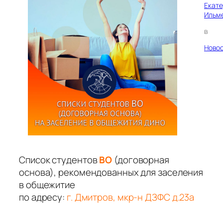
Екат
Ильм
в
Ново
Список студентов
ВО
(договорная
основа), рекомендованных для заселения
в общежитие
по адресу:
г. Дмитров, мкр-н ДЗФС д.23а