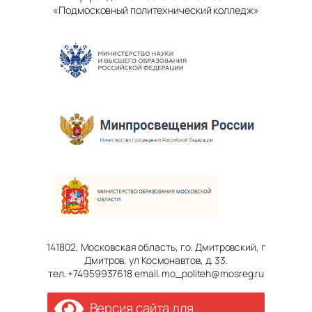
«Подмосковный политехнический колледж»
141802, Московская область, г.о. Дмитровский, г
Дмитров, ул Космонавтов, д. 33.
тел. +74959937618 email. mo_politeh@mosreg.ru
Версия сайта для