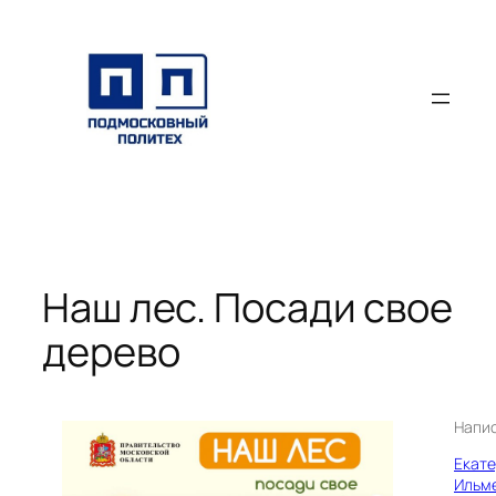
Перейти
к
содержимому
Наш лес. Посади свое
дерево
Напи
Екат
Ильм