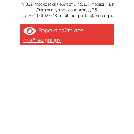
141802, Московская область, г.о. Дмитровский, г
Дмитров, ул Космонавтов, д. 33.
тел. +74959937618 email. mo_politeh@mosreg.ru
Версия сайта для
слабовидящих