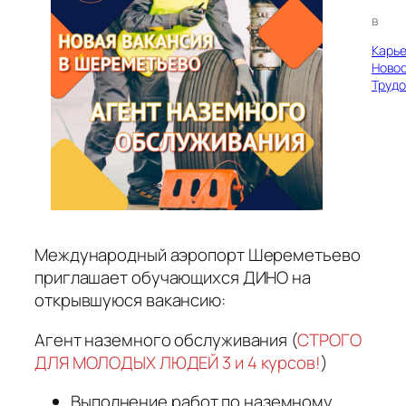
в
Карь
Ново
Трудо
Международный аэропорт Шереметьево
приглашает обучающихся ДИНО на
открывшуюся вакансию:
Агент наземного обслуживания (
СТРОГО
ДЛЯ МОЛОДЫХ ЛЮДЕЙ 3 и 4 курсов!
)
Выполнение работ по наземному