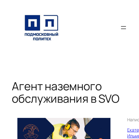
Перейти
к
содержимому
Агент наземного
обслуживания в SVO
Напи
Екат
Ильм