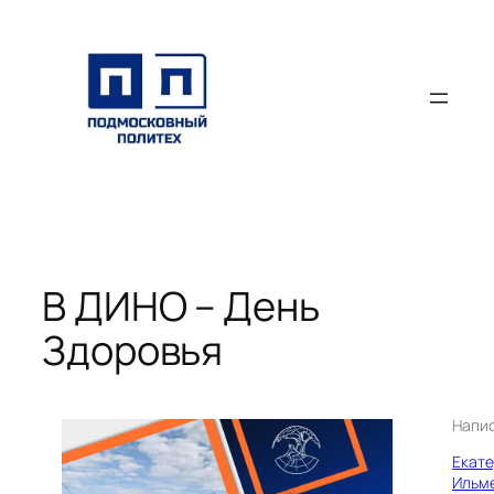
Перейти
к
содержимому
В ДИНО – День
Здоровья
Напи
Екат
Ильм