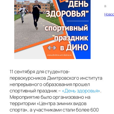
в
Ново
11 сентября для студентов-
первокурсников Дмитровского института
непрерывного образования прошел
спортивный праздник –
«День здоровья»
.
Мероприятие было организовано на
территории «Центра зимних видов
спорта», а участниками стали более 600