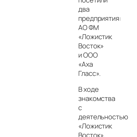
два
предприятия:
АО ФМ
«Ложистик
Восток»
и ООО
«Аха
Гласс».
В ходе
знакомства
с
деятельностью
«Ложистик
Восток»,