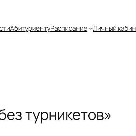
сти
Абитуриенту
Распиcание
Личный кабин
без турникетов»