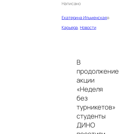
Написано
Екатерина Ильменская
в
Карьера
, 
Новости
В
продолжение
акции
«Неделя
без
турникетов»
студенты
ДИНО
посетили