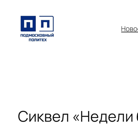
Перейти
к
содержимому
Ново
Сиквел «Недели 