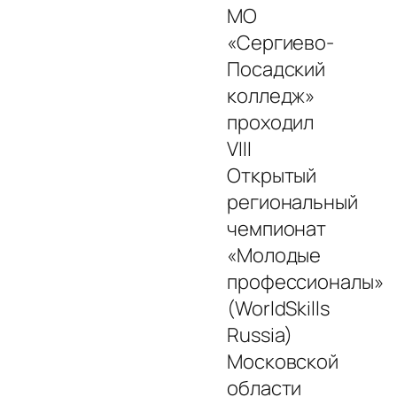
МО
«Сергиево-
Посадский
колледж»
проходил
VIII
Открытый
региональный
чемпионат
«Молодые
профессионалы»
(WorldSkills
Russia)
Московской
области