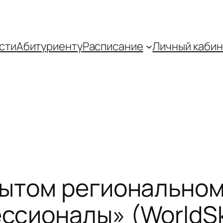
сти
Абитуриенту
Распиcание
Личный кабин
рытом региональном
сионалы» (WorldSki