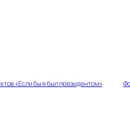
тов «Если бы я был президентом»
Фо