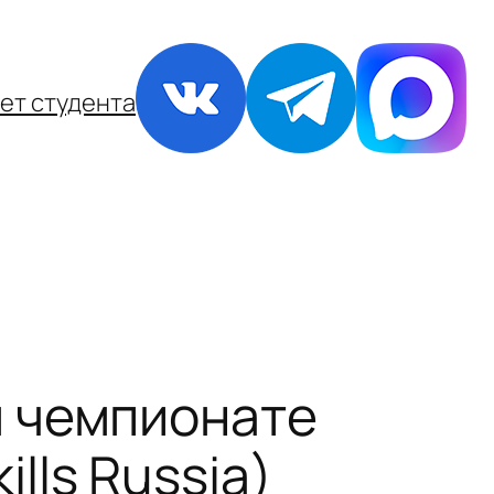
ет студента
 чемпионате
lls Russia)