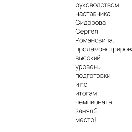
руководством
наставника
Сидорова
Сергея
Романовича,
продемонстриров
высокий
уровень
подготовки
и по
итогам
чемпионата
занял 2
место!