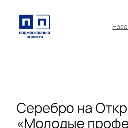
Перейти
к
содержимому
Ново
Серебро на Отк
«Молодые профес