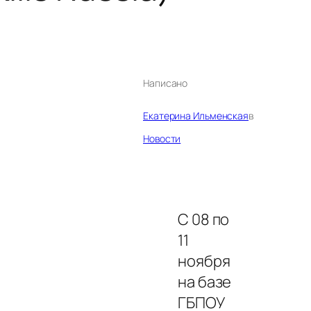
Написано
Екатерина Ильменская
в
Новости
С 08 по
11
ноября
на базе
ГБПОУ