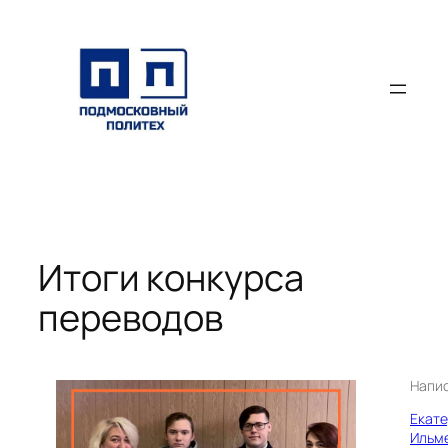
Перейти
к
содержимому
Итоги конкурса
переводов
Напи
Екат
Ильм