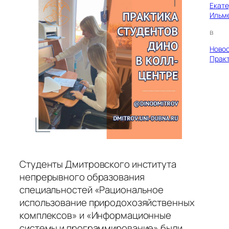
Екат
Ильм
в
Ново
Прак
Студенты Дмитровского института
непрерывного образования
специальностей «Рациональное
использование природохозяйственных
комплексов» и «Информационные
системы и программирование» были