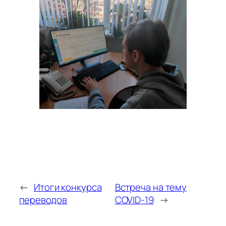
←
Итоги конкурса
Встреча на тему
переводов
COVID-19
→