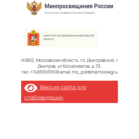
141802, Московская область, г.о. Дмитровский, г
Дмитров, ул Космонавтов, д. 33.
тел. +74959937618 email. mo_politeh@mosreg.ru
Версия сайта для
слабовидящих