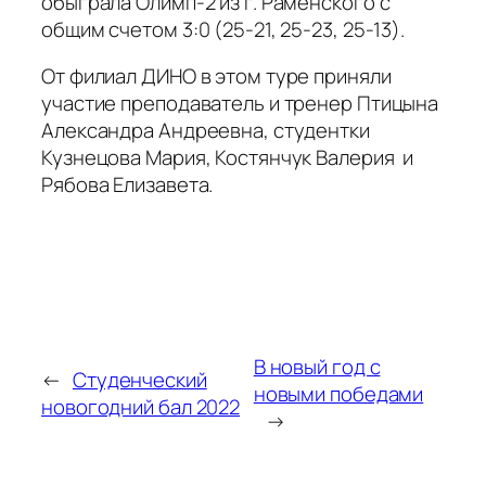
обыграла Олимп-2 из г. Раменского с
общим счетом 3:0 (25-21, 25-23, 25-13).
От филиал ДИНО​​ в этом туре приняли
участие преподаватель и тренер​ Птицына
Александра Андреевна,​ студентки​​
Кузнецова Мария, Костянчук​​ Валерия​​ ​​ и
Рябова Елизавета.
В новый год с
←
Студенческий
новыми победами
новогодний бал 2022
→