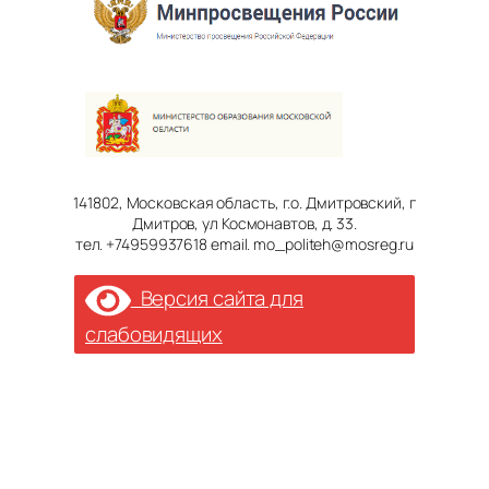
141802, Московская область, г.о. Дмитровский, г
Дмитров, ул Космонавтов, д. 33.
тел. +74959937618 email. mo_politeh@mosreg.ru
Версия сайта для
слабовидящих