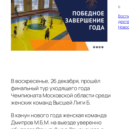
в
Восп
деяте
Ново
В воскресенье, 26 декабря,​ прошёл​
финальный тур уходящего года
Чемпионата Московской области​ среди
женских команд Высшей Лиги Б.
В канун нового года женская команда
Дмитров М.Б.М. на выезде уверенно