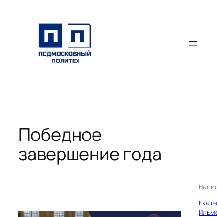
Перейти
к
содержимому
Победное
завершение года
Напи
Екат
Ильм