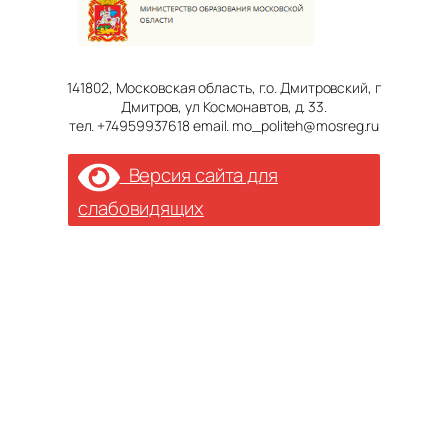
141802, Московская область, г.о. Дмитровский, г
Дмитров, ул Космонавтов, д. 33.
тел. +74959937618 email. mo_politeh@mosreg.ru
Версия сайта для
слабовидящих