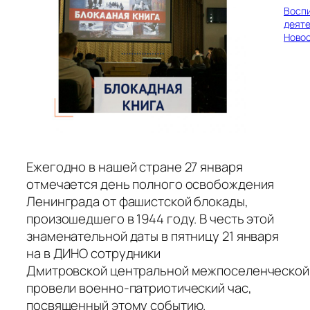
Восп
деяте
Ново
Ежегодно в нашей стране 27 января
отмечается день полного освобождения
Ленинграда от фашистской блокады,
произошедшего в 1944 году. В честь этой
знаменательной даты в пятницу 21 января
на в ДИНО сотрудники
Дмитровской центральной межпоселенческой
провели военно-патриотический час,
посвященный этому событию.