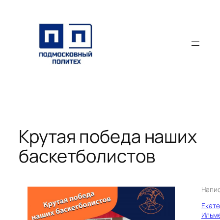
Перейти
к
содержимому
Крутая победа наших
баскетболистов
Напи
Екат
Ильм