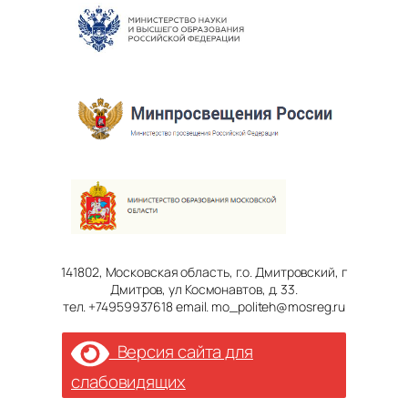
141802, Московская область, г.о. Дмитровский, г
Дмитров, ул Космонавтов, д. 33.
тел. +74959937618 email. mo_politeh@mosreg.ru
Версия сайта для
слабовидящих