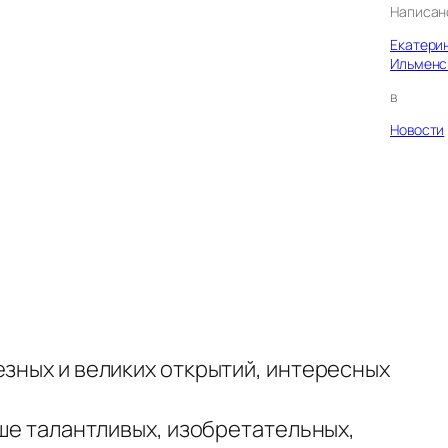
Написан
Екатери
Ильменс
в
Новости
езных и великих открытий, интересных
ьше талантливых, изобретательных,