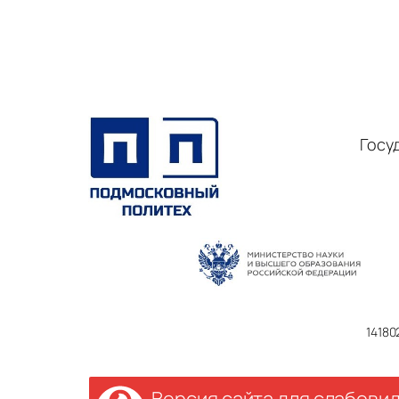
Госу
14180
Версия сайта для слабови