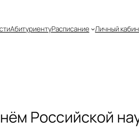
сти
Абитуриенту
Распиcание
Личный кабин
нём Российской нау