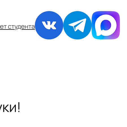
ет студента
ки!