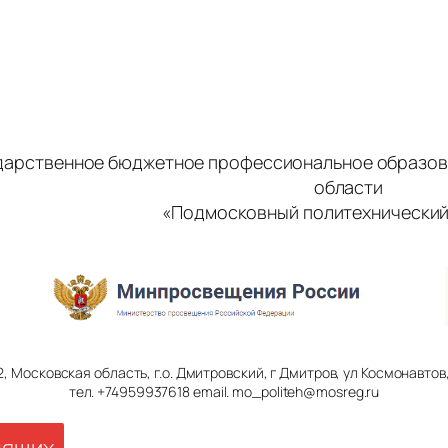
дарственное бюджетное профессиональное образов
области
«Подмосковный политехнический
2, Московская область, г.о. Дмитровский, г Дмитров, ул Космонавтов, 
тел. +74959937618 email. mo_politeh@mosreg.ru
дящих