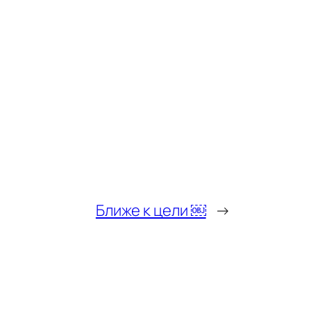
Ближе к цели ￼
→