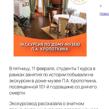
в
Ново
В пятницу, 11 февраля, студенты 1 курса в
рамках занятия по истории побывали на
экскурсии в доме-музее П.А. Кропоткина,
посвященной 101-й годовщине со дня его
смерти.
Экскурсовод рассказала о знатном