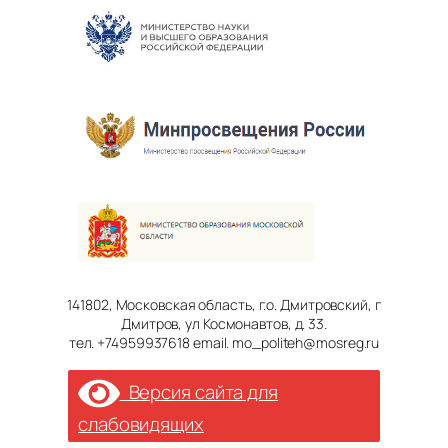
141802, Московская область, г.о. Дмитровский, г
Дмитров, ул Космонавтов, д. 33.
тел. +74959937618 email. mo_politeh@mosreg.ru
Версия сайта для
слабовидящих