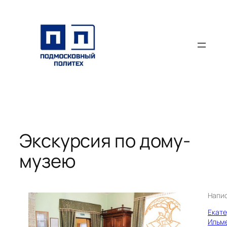
Перейти
к
содержимому
Экскурсия по дому-
музею
Напи
Екат
Ильм