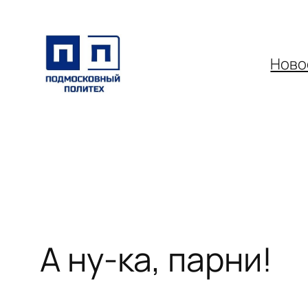
Перейти
к
содержимому
Ново
А ну-ка, парни!