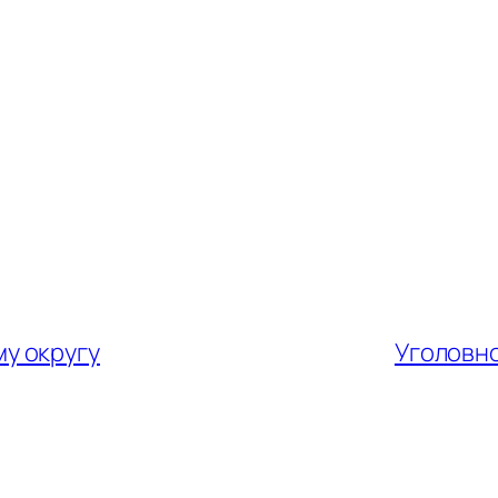
у округу
Уголовн