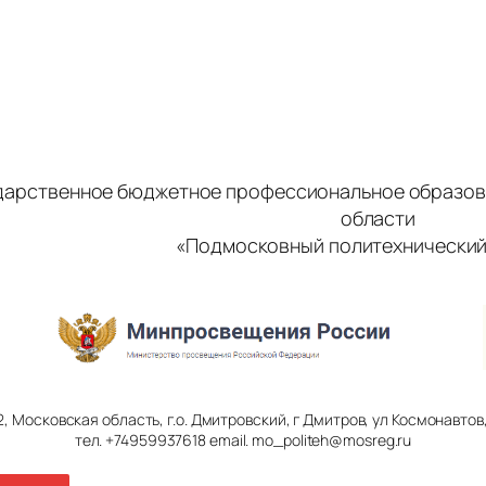
дарственное бюджетное профессиональное образов
области
«Подмосковный политехнический
2, Московская область, г.о. Дмитровский, г Дмитров, ул Космонавтов, 
тел. +74959937618 email. mo_politeh@mosreg.ru