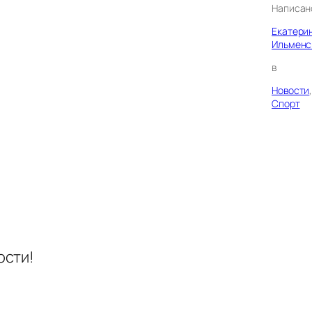
Написан
Екатери
Ильменс
в
Новости
Спорт
ости!