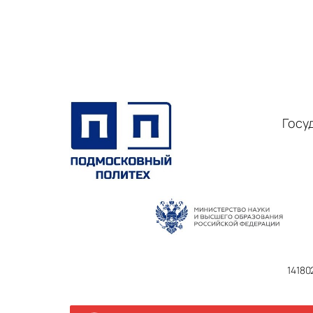
Госу
14180