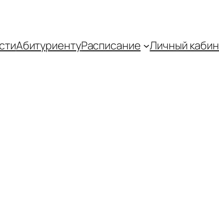
сти
Абитуриенту
Распиcание
Личный кабин