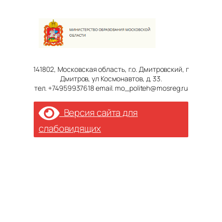
141802, Московская область, г.о. Дмитровский, г
Дмитров, ул Космонавтов, д. 33.
тел. +74959937618 email. mo_politeh@mosreg.ru
Версия сайта для
слабовидящих