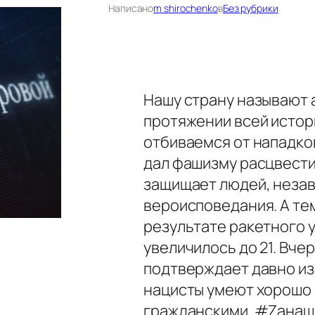
Написано
m shirochenko
в
Без рубрики
Нашу страну называют а
протяжении всей истор
отбиваемся от нападков
дал фашизму расцвести 
защищает людей, незави
вероисповедания. А те
результате ракетного 
увеличилось до 21. Вче
подтверждает давно из
нацисты умеют хорошо 
гражданскими. #Zана