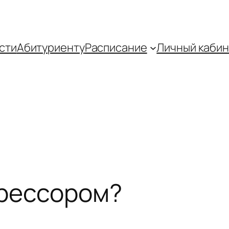
сти
Абитуриенту
Распиcание
Личный кабин
грессором?