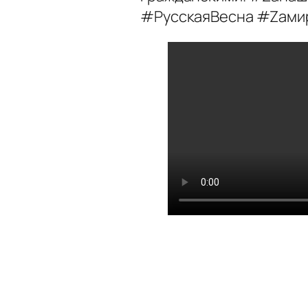
#РусскаяВесна #Zaми