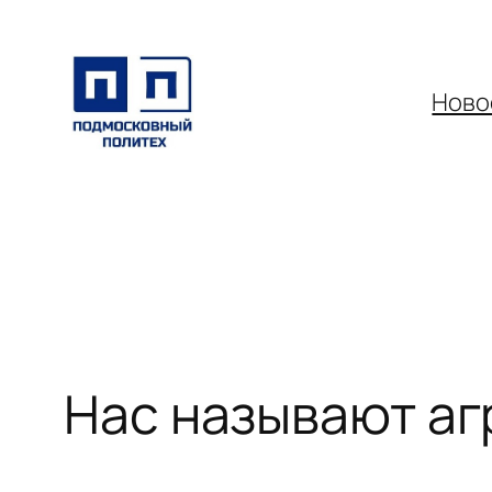
Перейти
к
содержимому
Ново
Нас называют а