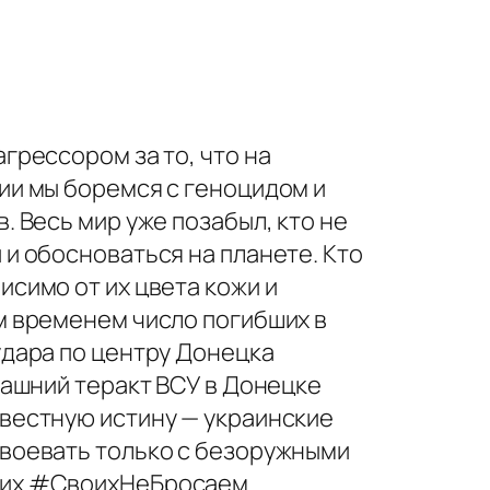
грессором за то, что на
ии мы боремся с геноцидом и
. Весь мир уже позабыл, кто не
и обосноваться на планете. Кто
симо от их цвета кожи и
м временем число погибших в
удара по центру Донецка
рашний теракт ВСУ в Донецке
вестную истину — украинские
воевать только с безоружными
ших #СвоихНеБросаем