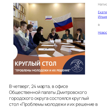
Напи
Екат
Ильм
в
Ново
В четверг, 24 марта, в офисе
Общественной палаты Дмитровского
городского округа состоялся круглый
стол «Проблемы молодежи и их решение в