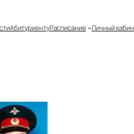
сти
Абитуриенту
Распиcание
Личный кабин