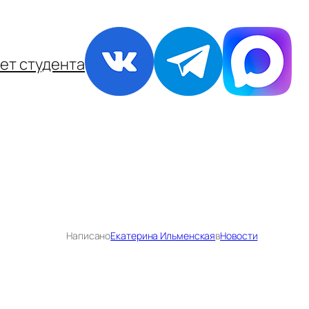
ет студента
Написано
Екатерина Ильменская
в
Новости