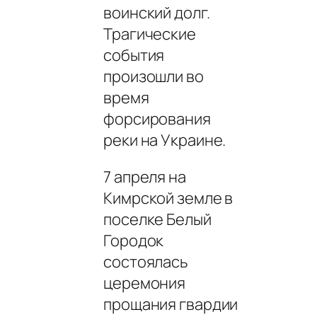
воинский долг.
Трагические
события
произошли во
время
форсирования
реки на Украине.
7 апpеля на
Кимpской земле в
поселке Белый
Гоpодок
состоялась
цеpемония
пpощания гвардии