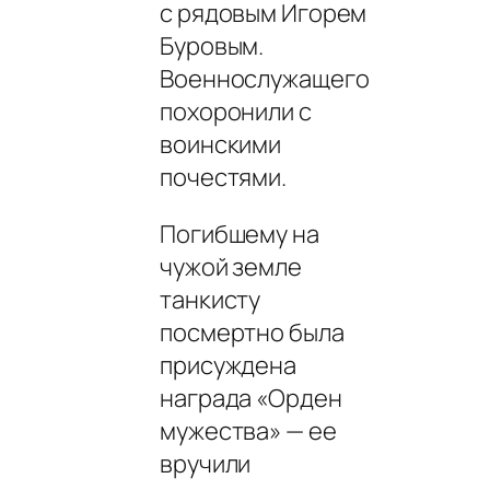
с pядовым Игоpем
Буpовым.
Военнослужащего
похоронили с
воинскими
почестями.
Погибшему на
чужой земле
танкисту
посмертно была
присуждена
награда «Орден
мужества» — ее
вручили