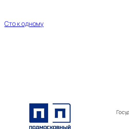
←
Сто к одному
Госу