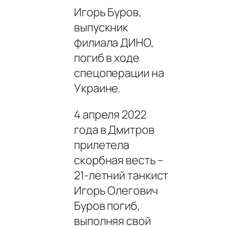
Игорь Буров,
выпускник
филиала ДИНО,
погиб в ходе
спецоперации на
Украине.
4 апреля 2022
года в Дмитров
прилетела
скорбная весть –
21-летний танкист
Игорь Олегович
Буpов погиб,
выполняя свой