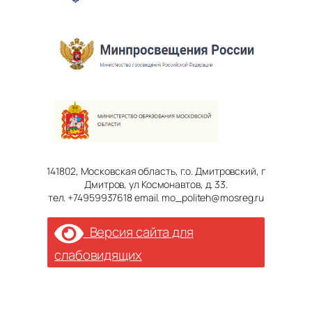
141802, Московская область, г.о. Дмитровский, г
Дмитров, ул Космонавтов, д. 33.
тел. +74959937618 email. mo_politeh@mosreg.ru
Версия сайта для
слабовидящих