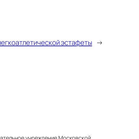
легкоатлетической эстафеты
→
ательное учреждение Московской