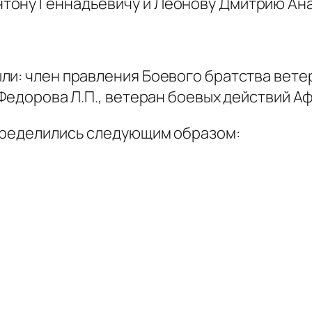
тону Геннадьевичу и Леонову Дмитрию Ан
.
ли: член правления Боевого братства вете
Федорова Л.П., ветеран боевых действий Аф
спределились следующим образом: