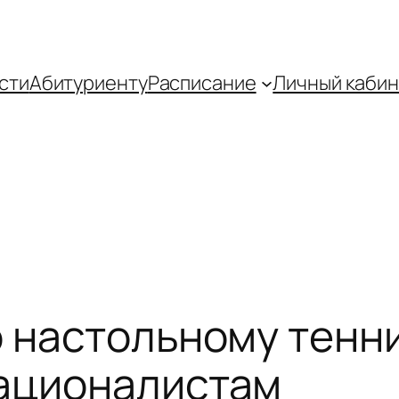
сти
Абитуриенту
Распиcание
Личный кабин
о настольному тенн
националистам