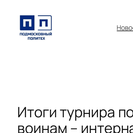
Перейти
к
содержимому
Ново
Итоги турнира п
воинам – интер