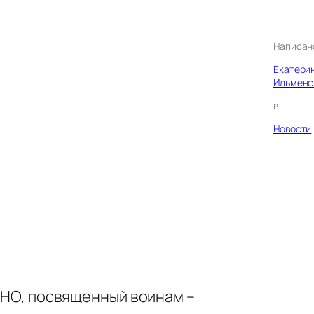
Написан
Екатери
Ильменс
в
Новости
ДИНО, посвященный воинам –