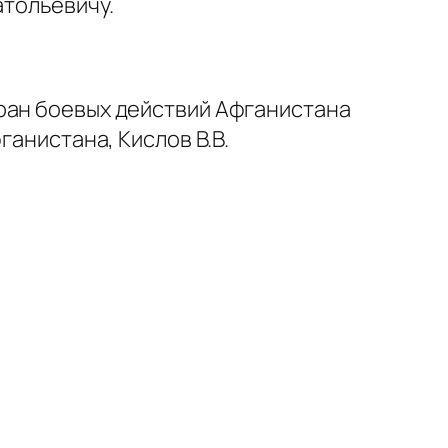
атольевичу.
ран боевых действий Афганистана
ганистана, Кислов В.В.