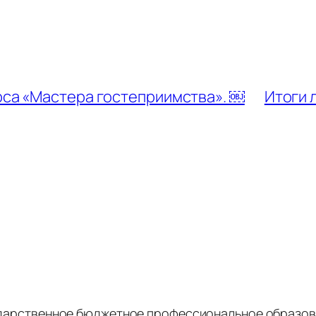
са «Мастера гостеприимства». ￼
Итоги 
дарственное бюджетное профессиональное образов