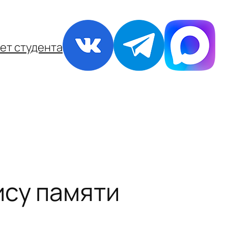
ет студента
ису памяти