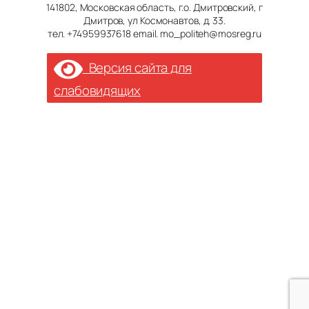
141802, Московская область, г.о. Дмитровский, г
Дмитров, ул Космонавтов, д. 33.
тел. +74959937618 email. mo_politeh@mosreg.ru
Версия сайта для
слабовидящих