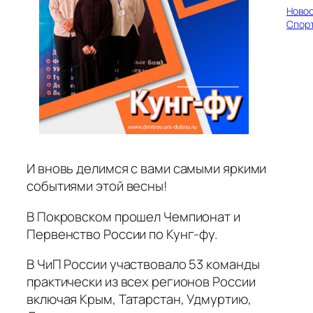
Ново
Спор
И вновь делимся с вами самыми яркими
событиями этой весны!
В Покровском прошел Чемпионат и
Первенство России по Кунг-фу.
В ЧиП России участвовало 53 команды
практически из всех регионов России
включая Крым, Татарстан, Удмуртию,