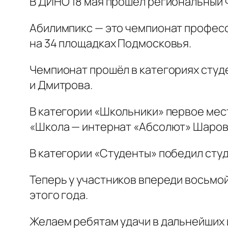
В ДИНО 18 мая прошёл региональный
Абилимпикс — это чемпионат професс
на 34 площадках Подмосковья.
Чемпионат прошёл в категориях студе
и Дмитрова.
В категории «Школьники» первое мес
«Школа — интернат «Абсолют» Шаров
В категории «Студенты» победил сту
Теперь у участников впереди восьмо
этого года.
Желаем ребятам удачи в дальнейших 