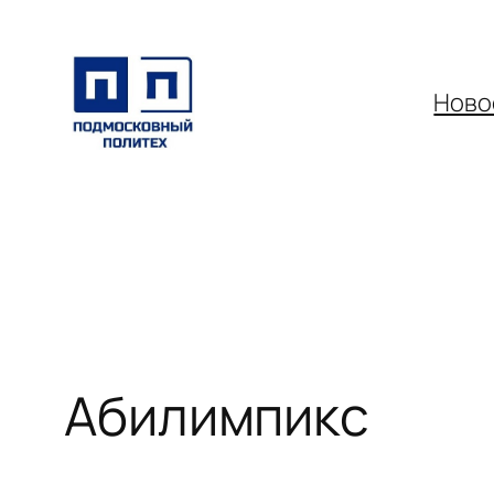
Перейти
к
содержимому
Ново
Абилимпикс