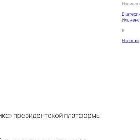
Написан
Екатери
Ильменс
в
Новости
пикс» президентской платформы