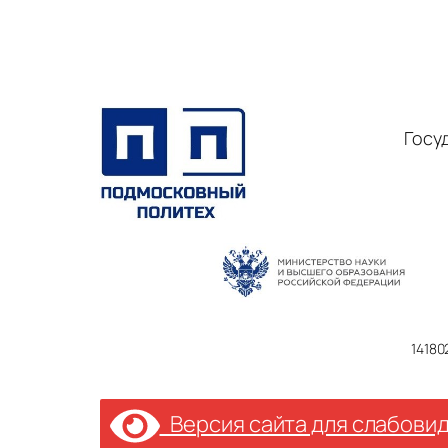
Госу
14180
Версия сайта для слабови