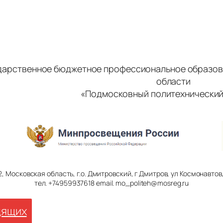
дарственное бюджетное профессиональное образов
области
«Подмосковный политехнический
2, Московская область, г.о. Дмитровский, г Дмитров, ул Космонавтов, 
тел. +74959937618 email. mo_politeh@mosreg.ru
дящих