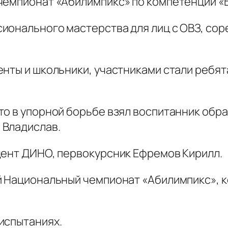
 чемпионат «Абилимпикс» по компетенции 
ионального мастерства для лиц с ОВЗ, со
нты и школьники, участниками стали ребят
то в упорной борьбе взял воспитанник обр
 Владислав.
дент ДИНО, первокурсник Ефремов Кирилл.
й Национальный чемпионат «Абилимпикс», к
испытаниях.