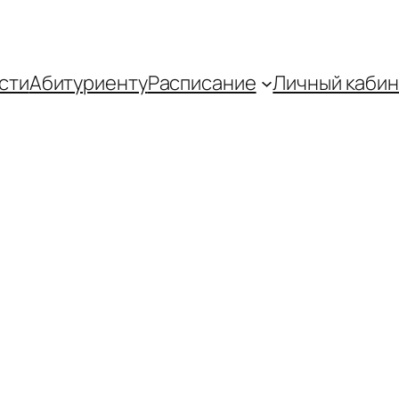
сти
Абитуриенту
Распиcание
Личный кабин