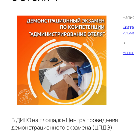
Напи
Екат
Ильм
в
Ново
В ДИНО на площадке Центра проведения
демонстрационного экзамена (ЦПДЭ),