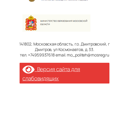
141802, Московская область, г.о. Дмитровский, г
Дмитров, ул Космонавтов, д. 33.
тел. +74959937618 email. mo_politeh@mosreg.ru
Версия сайта для
слабовидящих