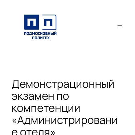
Перейти
к
содержимому
Демонстрационный
экзамен по
компетенции
«Администрировани
е отеля».