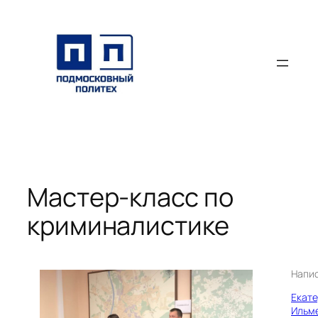
Перейти
к
содержимому
Мастер-класс по
криминалистике
Напи
Екат
Ильм