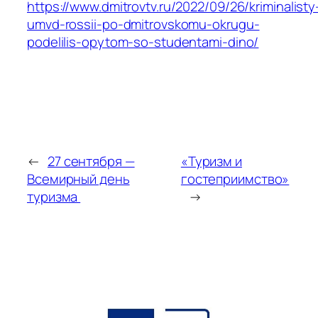
https://www.dmitrovtv.ru/2022/09/26/kriminalisty
umvd-rossii-po-dmitrovskomu-okrugu-
podelilis-opytom-so-studentami-dino/
←
27 сентября —
«Туризм и
Всемирный день
гостеприимство»
туризма
→