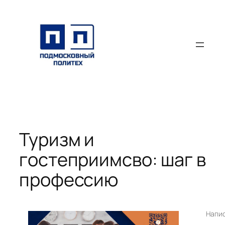
Перейти
к
содержимому
Туризм и
гостеприимсво: шаг в
профессию
Напи