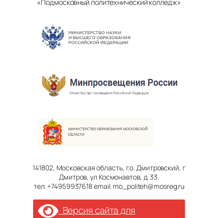
«Подмосковный политехнический колледж»
141802, Московская область, г.о. Дмитровский, г
Дмитров, ул Космонавтов, д. 33.
тел. +74959937618 email. mo_politeh@mosreg.ru
Версия сайта для