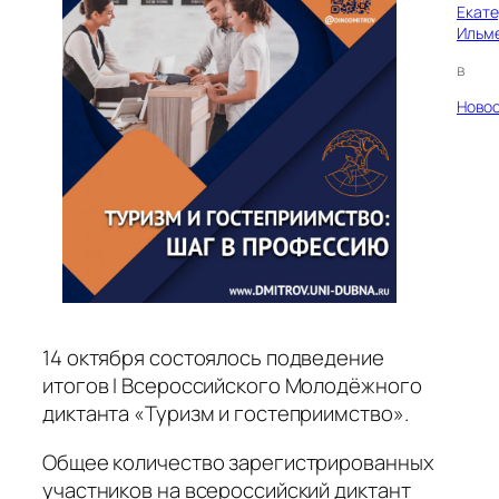
Екат
Ильм
в
Ново
14 октября состоялось подведение
итогов I Всероссийского Молодёжного
диктанта «Туризм и гостеприимство».
Общее количество зарегистрированных
участников на всероссийский диктант