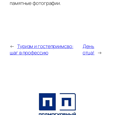
памятные фотографии.
←
Туризм и гостеприимсво:
День
шаг в профессию
отца!
→