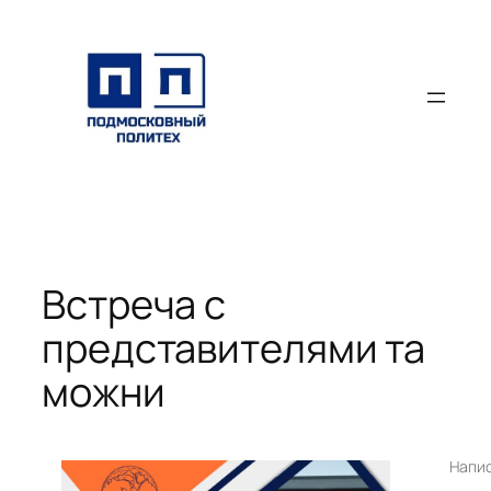
Перейти
к
содержимому
Встреча с
представителями та
можни
Напи