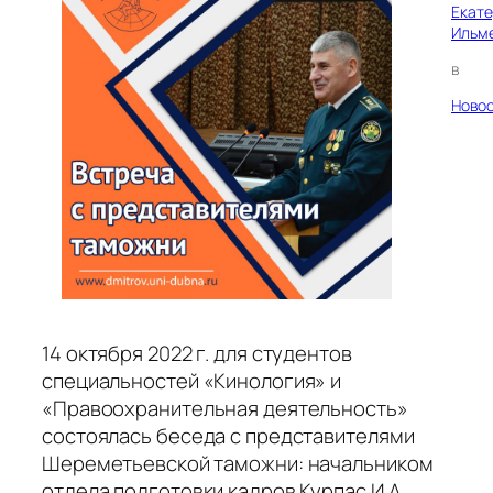
Екат
Ильм
в
Ново
14 октября 2022 г. для студентов
специальностей «Кинология» и
«Правоохранительная деятельность»
состоялась беседа с представителями
Шереметьевской таможни: начальником
отдела подготовки кадров Курпас И.А.,